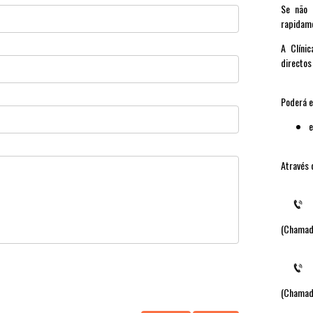
Se não 
rapidame
A Clíni
directos
Poderá e
e
Através 
(Chamada
(Chamada