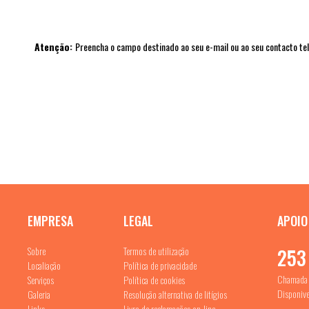
Atenção:
Preencha o campo destinado ao seu e-mail ou ao seu contacto te
EMPRESA
LEGAL
APOIO
Sobre
Termos de utilização
253
Localiação
Política de privacidade
Chamada p
Serviços
Política de cookies
Disponive
Galeria
Resolução alternativa de litígios
Links
Livro de reclamações on-line