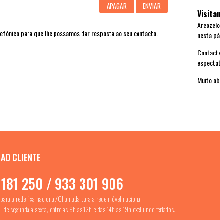
Visita
Arcozelo
lefónico para que lhe possamos dar resposta ao seu contacto.
nesta pá
Contacte
espectat
Muito ob
 AO CLIENTE
 181 250 / 933 301 906
ara a rede fixa nacional/Chamada para a rede móvel nacional
l de segunda a sexta, entre as 9h às 12h e das 14h às 19h excluindo feriados.